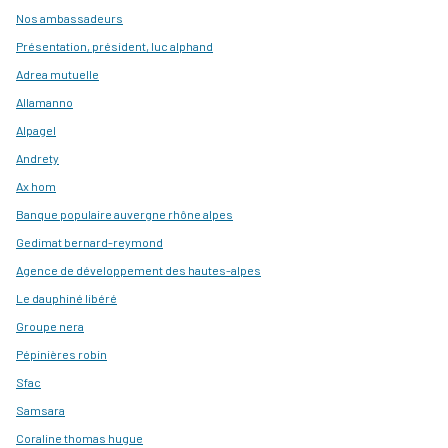
Nos ambassadeurs
Présentation, président, luc alphand
Adrea mutuelle
Allamanno
Alpagel
Andrety
Ax hom
Banque populaire auvergne rhône alpes
Gedimat bernard-reymond
Agence de développement des hautes-alpes
Le dauphiné libéré
Groupe nera
Pépinières robin
Sfac
Samsara
Coraline thomas hugue