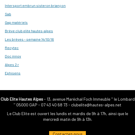
Intersport embrun sisteron briançon
Sab
Gap matériels
Brève club elite hautes-alpes
Les brèves - semaine 14/10/16
Recytec
Doc innov
Alpes 2 r
Ephisens
Club Elite Hautes Alpes
- 13, avenue Maréchal Foch Immeuble '' le Lombard
'' 05000 GAP -
07 43 40 68 73
-
clubelite@hautes-alpes.net
Le Club Elite est ouvert les lundis et mardis de 9h à 17h, ainsi que le
mercredi matin de 9h à 13h.
Contactez-nous