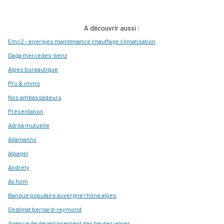
A découvrir aussi :
Emc2 - energies maintenance chauffage climatisation
Daga mercedes-benz
Alpes bureautique
Pro & immo
Nos ambassadeurs
Présentation
Adrea mutuelle
Allamanno
Alpagel
Andrety
Ax hom
Banque populaire auvergne rhône alpes
Gedimat bernard-reymond
Agence de développement des hautes-alpes