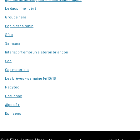
Le dauphiné libéré
Groupe nera
Pépinières robin
Sfac
Samsara
Intersport embrun sisteron briançon
Sab
Gap matériels
Les brèves - semaine 14/10/16
Recytec
Doc innov
Alpes 2 r
Ephisens