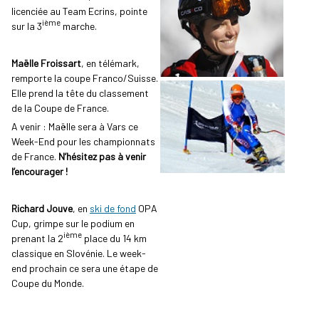
licenciée au Team Ecrins, pointe
ième
sur la 3
marche.
Maëlle Froissart
, en télémark,
remporte la coupe Franco/Suisse.
Elle prend la tête du classement
de la Coupe de France.
A venir : Maëlle sera à Vars ce
Week-End pour les championnats
de France.
N’hésitez pas à venir
l’encourager !
Richard Jouve
, en
ski de fond
OPA
Cup, grimpe sur le podium en
ième
prenant la 2
place du 14 km
classique en Slovénie. Le week-
end prochain ce sera une étape de
Coupe du Monde.