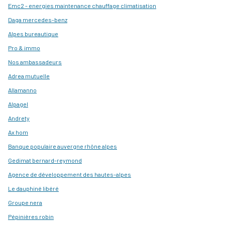
Emc2 - energies maintenance chauffage climatisation
Daga mercedes-benz
Alpes bureautique
Pro & immo
Nos ambassadeurs
Adrea mutuelle
Allamanno
Alpagel
Andrety
Ax hom
Banque populaire auvergne rhône alpes
Gedimat bernard-reymond
Agence de développement des hautes-alpes
Le dauphiné libéré
Groupe nera
Pépinières robin