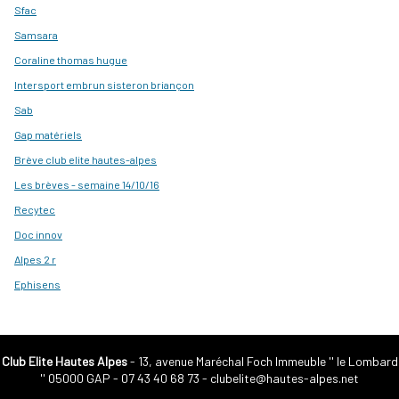
Sfac
Samsara
Coraline thomas hugue
Intersport embrun sisteron briançon
Sab
Gap matériels
Brève club elite hautes-alpes
Les brèves - semaine 14/10/16
Recytec
Doc innov
Alpes 2 r
Ephisens
Club Elite Hautes Alpes
- 13, avenue Maréchal Foch Immeuble '' le Lombard
'' 05000 GAP -
07 43 40 68 73
-
clubelite@hautes-alpes.net