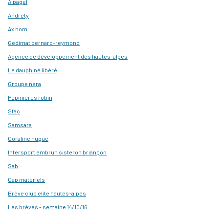
Alpagel
Andrety
Ax hom
Gedimat bernard-reymond
Agence de développement des hautes-alpes
Le dauphiné libéré
Groupe nera
Pépinières robin
Sfac
Samsara
Coraline hugue
Intersport embrun sisteron briançon
Sab
Gap matériels
Brève club elite hautes-alpes
Les brèves - semaine 14/10/16