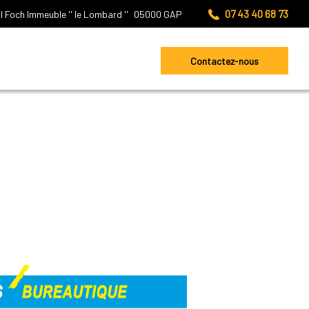
07 43 40 68 73
l Foch
Immeuble '' le Lombard ''
05000
GAP
Contactez-nous