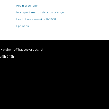
Pépinières robin
Intersport embrun sisteron briançon
Les brèves - semaine 14/10/16
Ephisens
-
clubelite@hautes-alpes.net
e 9h à 13h.