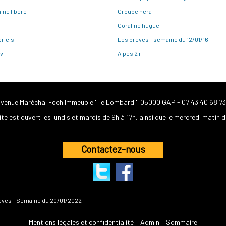
iné libéré
Groupe nera
a
Coraline hugue
riels
Les brèves - semaine du 12/01/16
v
Alpes 2 r
avenue Maréchal Foch Immeuble '' le Lombard '' 05000 GAP -
07 43 40 68 73
ite est ouvert les lundis et mardis de 9h à 17h, ainsi que le mercredi matin d
Contactez-nous
èves - Semaine du 20/01/2022
Mentions légales et confidentialité
Admin
Sommaire