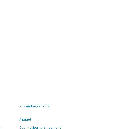
Nos ambassadeurs
Alpagel
s
Gedimat bernard-reymond