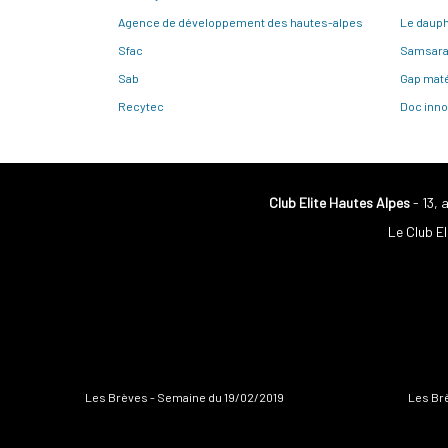
Agence de développement des hautes-alpes
Le dauph
Sfac
Samsar
Sab
Gap maté
Recytec
Doc inno
Club Elite Hautes Alpes
- 13, 
Le Club El
Les Brèves - Semaine du 19/02/2019
Les Br