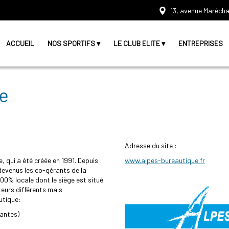
13, avenue Marécha
ACCUEIL
NOS SPORTIFS
LE CLUB ELITE
ENTREPRISES
ue
Adresse du site :
, qui a été créée en 1991. Depuis
www.alpes-bureautique.fr
evenus les co-gérants de la
100% locale dont le siège est situé
eurs différents mais
utique:
mantes)