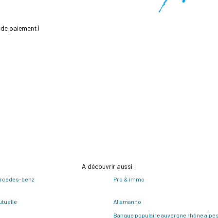
 de paiement)
A découvrir aussi :
rcedes-benz
Pro & immo
tuelle
Allamanno
Banque populaire auvergne rhône alpe