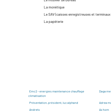
La monétique
Le SAV (caisses enregistreuses et terminaux
La papèterie
Emc2 - energies maintenance chauffage
Daga me
climatisation
Présentation, président, luc alphand
Adrea mu
Andrety
Ax hom