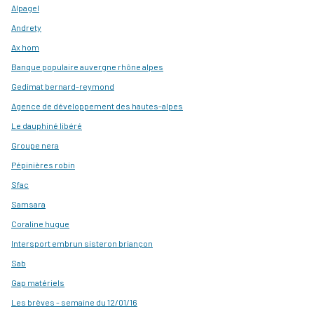
Alpagel
Andrety
Ax hom
Banque populaire auvergne rhône alpes
Gedimat bernard-reymond
Agence de développement des hautes-alpes
Le dauphiné libéré
Groupe nera
Pépinières robin
Sfac
Samsara
Coraline hugue
Intersport embrun sisteron briançon
Sab
Gap matériels
Les brèves - semaine du 12/01/16