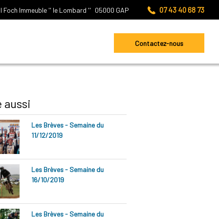
07 43 40 68 73
l Foch
Immeuble '' le Lombard ''
05000
GAP
Contactez-nous
e aussi
Les Brèves - Semaine du
11/12/2019
Les Brèves - Semaine du
16/10/2019
Les Brèves - Semaine du