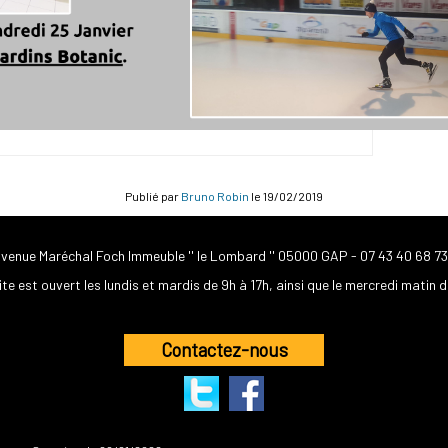
Publié par
Bruno Robin
le
19/02/2019
avenue Maréchal Foch Immeuble '' le Lombard '' 05000 GAP -
07 43 40 68 73
ite est ouvert les lundis et mardis de 9h à 17h, ainsi que le mercredi matin d
Contactez-nous