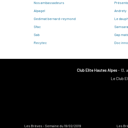
Nos ambassadeurs
Présenta
Alpagel
Andrety
Gedimat bernard-reymond
Le dauph
Sfac
Samsar
Sab
Gap maté
Recytec
Doc inno
Club Elite Hautes Alpes
- 13, 
Le Club El
Les Brèves - Semaine du 19/02/2019
Les Br