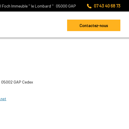
07 43 40 68 73
l Foch
Immeuble '' le Lombard ''
05000
GAP
Contactez-nous
 - 05002 GAP Cedex
.net