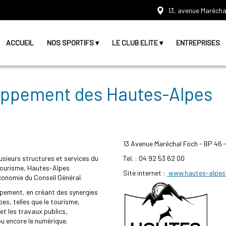
13, avenue Marécha
ACCUEIL
NOS SPORTIFS
LE CLUB ELITE
ENTREPRISES
oppement des Hautes-Alpes
13 Avenue Maréchal Foch - BP 46
sieurs structures et services du
Tel. : 04 92 53 62 00
Tourisme, Hautes-Alpes
Site internet :
www.hautes-alpes
conomie du Conseil Général.
ppement, en créant des synergies
es, telles que le tourisme,
 et les travaux publics,
 ou encore le numérique.