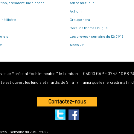
tion, président, luc alphand
Adrea mutuelle
Ax hom
iné libéré
Groupe nera
a
Coraline thomas hugue
riels
Les brèves - semaine du 12/01/16
v
Alpes 2 r
avenue Maréchal Foch Immeuble '' le Lombard '' 05000 GAP -
07 43 40 68 73
ite est ouvert les lundis et mardis de 9h à 17h, ainsi que le mercredi matin d
Contactez-nous
èves - Semaine du 20/01/2022