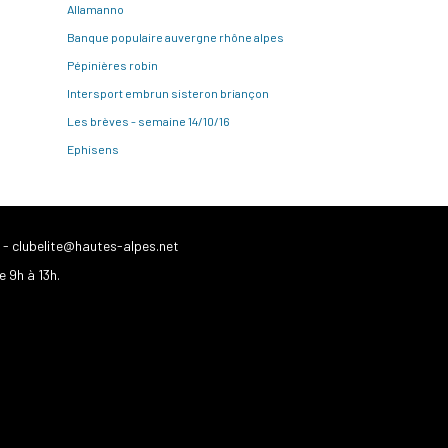
Allamanno
Banque populaire auvergne rhône alpes
Pépinières robin
Intersport embrun sisteron briançon
Les brèves - semaine 14/10/16
Ephisens
-
clubelite@hautes-alpes.net
e 9h à 13h.