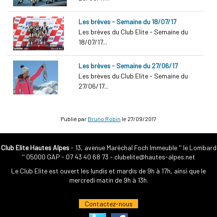
Les brèves - Semaine du 18/07/17
Les brèves du Club Elite - Semaine du
18/07/17...
Les brèves - Semaine du 27/06/17
Les brèves du Club Elite - Semaine du
27/06/17...
Publié par
Bruno Robin
le
27/09/2017
Club Elite Hautes Alpes
- 13, avenue Maréchal Foch Immeuble '' le Lombard
'' 05000 GAP -
07 43 40 68 73
-
clubelite@hautes-alpes.net
Le Club Elite est ouvert les lundis et mardis de 9h à 17h, ainsi que le
mercredi matin de 9h à 13h.
Contactez-nous