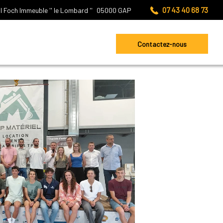
07 43 40 68 73
l Foch
Immeuble '' le Lombard ''
05000
GAP
Contactez-nous