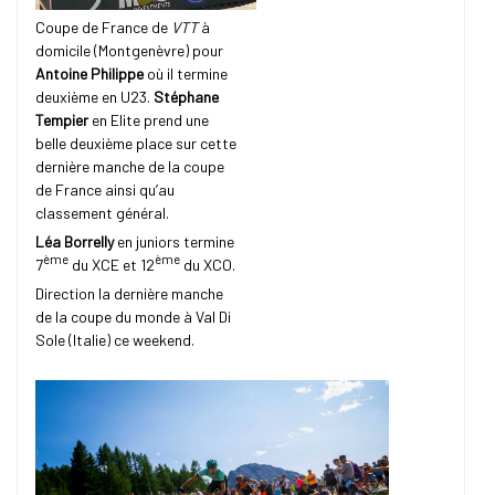
Coupe de France de
VTT
à
domicile (Montgenèvre) pour
Antoine Philippe
où il termine
deuxième en U23.
Stéphane
Tempier
en Elite prend une
belle deuxième place sur cette
dernière manche de la coupe
de France ainsi qu’au
classement général.
Léa Borrelly
en juniors termine
ème
ème
7
du XCE et 12
du XCO.
Direction la dernière manche
de la coupe du monde à Val Di
Sole (Italie) ce weekend.