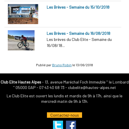
Les Brèves - Semaine du 15/10/2018
Les Brèves - Semaine du 16/08/2018
Les brèves du Club Elite - Semaine du
16/08/18...
Publié par
Bruno Robin
le
13/06/2018
Club Elite Hautes Alpes
- 13, avenue Maréchal Foch Immeuble '' le Lombard
'' 05000 GAP -
07 43 40 68 73
-
clubelite@hautes-alpes.net
Le Club Elite est ouvert les lundis et mardis de 9h à 17h, ainsi que le
mercredi matin de 9h à 13h.
Contactez-nous