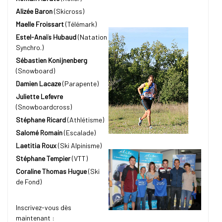
Alizée Baron
(Skicross)
Maelle Froissart
(Télémark)
Estel-Anaïs Hubaud
(Natation
Synchro.)
Sébastien Konijnenberg
(Snowboard)
Damien Lacaze
(Parapente)
Juliette Lefevre
(Snowboardcross)
Stéphane Ricard
(Athlétisme)
Salomé Romain
(Escalade)
Laetitia Roux
(Ski Alpinisme)
Stéphane Tempier
(VTT)
Coraline Thomas Hugue
(Ski
de Fond)
Inscrivez-vous dès
maintenant :