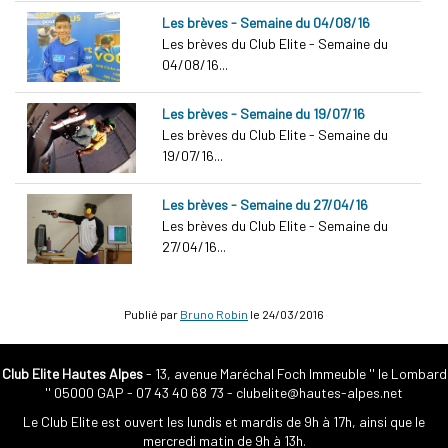
Les brèves - Semaine du 04/08/16
Les brèves du Club Elite - Semaine du
04/08/16...
Les brèves - Semaine du 19/07/16
Les brèves du Club Elite - Semaine du
19/07/16...
Les brèves - Semaine du 27/04/16
Les brèves du Club Elite - Semaine du
27/04/16...
Publié par
Bruno Robin
le
24/03/2016
Club Elite Hautes Alpes
- 13, avenue Maréchal Foch Immeuble '' le Lombard
'' 05000 GAP -
07 43 40 68 73
-
clubelite@hautes-alpes.net
Le Club Elite est ouvert les lundis et mardis de 9h à 17h, ainsi que le
mercredi matin de 9h à 13h.