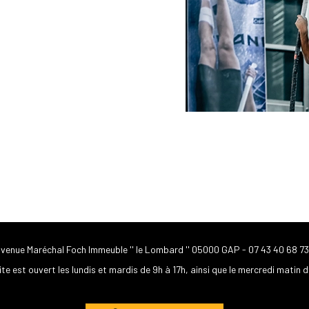
avenue Maréchal Foch Immeuble '' le Lombard '' 05000 GAP -
07 43 40 68 73
ite est ouvert les lundis et mardis de 9h à 17h, ainsi que le mercredi matin d