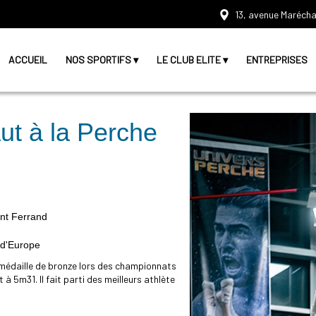
13, avenue Marécha
ACCUEIL
NOS SPORTIFS
LE CLUB ELITE
ENTREPRISES
ut à la Perche
ont Ferrand
 d'Europe
médaille de bronze lors des championnats
à 5m31. Il fait parti des meilleurs athlète