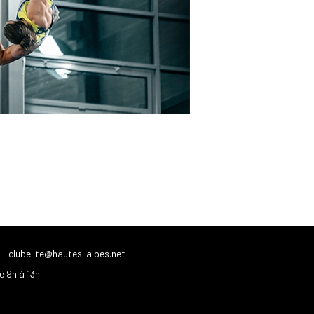
-
clubelite@hautes-alpes.net
e 9h à 13h.