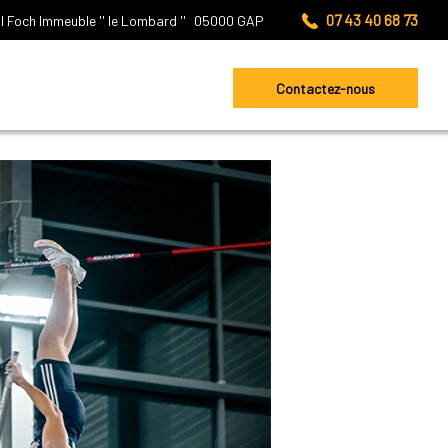
07 43 40 68 73
l Foch
Immeuble '' le Lombard ''
05000
GAP
Contactez-nous