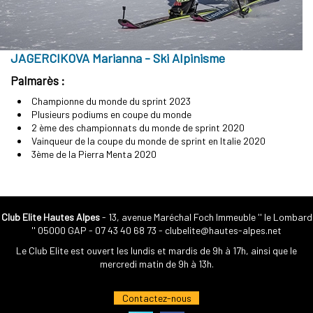
JAGERCIKOVA Marianna - Ski Alpinisme
Palmarès :
Championne du monde du sprint 2023
Plusieurs podiums en coupe du monde
2 ème des championnats du monde de sprint 2020
Vainqueur de la coupe du monde de sprint en Italie 2020
3ème de la Pierra Menta 2020
Club Elite Hautes Alpes
- 13, avenue Maréchal Foch Immeuble '' le Lombard
'' 05000 GAP -
07 43 40 68 73
-
clubelite@hautes-alpes.net
Le Club Elite est ouvert les lundis et mardis de 9h à 17h, ainsi que le
mercredi matin de 9h à 13h.
Contactez-nous