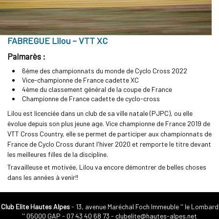
FABREGUE Lilou – VTT XC
Palmarès :
6ème des championnats du monde de Cyclo Cross 2022
Vice-championne de France cadette XC
4ème du classement général de la coupe de France
Championne de France cadette de cyclo-cross
Lilou est licenciée dans un club de sa ville natale (PJPC), ou elle
évolue depuis son plus jeune age. Vice championne de France 2019 de
VTT Cross Country, elle se permet de participer aux championnats de
France de Cyclo Cross durant l'hiver 2020 et remporte le titre devant
les meilleures filles de la discipline.
Travailleuse et motivée, Lilou va encore démontrer de belles choses
dans les années à venir!!
Club Elite Hautes Alpes
- 13, avenue Maréchal Foch Immeuble '' le Lombard
'' 05000 GAP -
07 43 40 68 73
-
clubelite@hautes-alpes.net