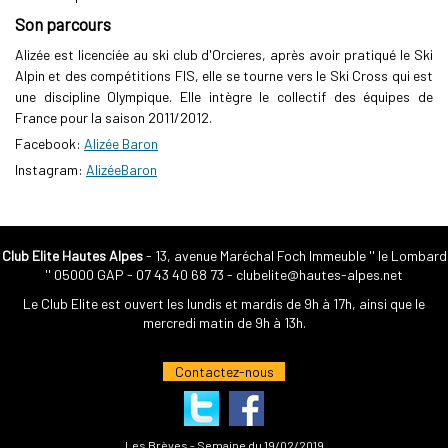
Son parcours
Alizée est licenciée au ski club d'Orcieres, après avoir pratiqué le Ski
Alpin et des compétitions FIS, elle se tourne vers le Ski Cross qui est
une discipline Olympique. Elle intègre le collectif des équipes de
France pour la saison 2011/2012.
Facebook:
Alizée Baron
Instagram:
AlizéeBaron
Club Elite Hautes Alpes
- 13, avenue Maréchal Foch Immeuble '' le Lombard
'' 05000 GAP -
07 43 40 68 73
-
clubelite@hautes-alpes.net
Le Club Elite est ouvert les lundis et mardis de 9h à 17h, ainsi que le
mercredi matin de 9h à 13h.
Contactez-nous
Les Brèves - Semaine du 19/02/2019